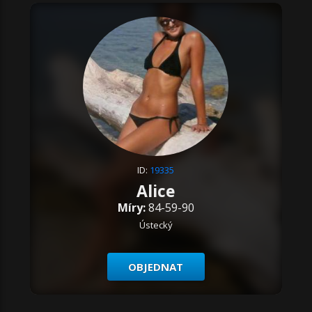
ID:
19335
Alice
Míry:
84-59-90
Ústecký
OBJEDNAT