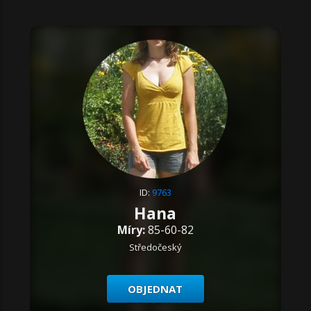
ID:
9763
Hana
Míry:
85-60-82
Středočeský
OBJEDNAT