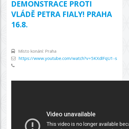
DEMONSTRACE PROTI
VLÁDĚ PETRA FIALY! PRAHA
16.8.
Místo konání: Praha
https://www.youtube.com/watch?v=5KXdlFqU1-s