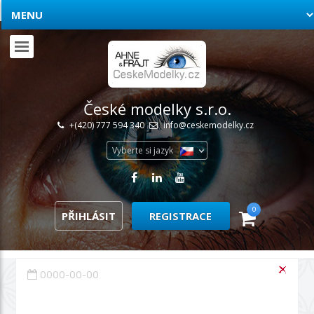
České modelky s.r.o.
+(420) 777 594 340
info@ceskemodelky.cz
Vyberte si jazyk
0
PŘIHLÁSIT
REGISTRACE
0000-00-00