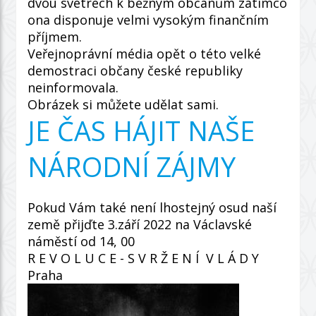
dvou svetrech k běžným občanům zatímco
ona disponuje velmi vysokým finančním
příjmem.
Veřejnoprávní média opět o této velké
demostraci občany české republiky
neinformovala.
Obrázek si můžete udělat sami.
JE ČAS HÁJIT NAŠE
NÁRODNÍ ZÁJMY
Pokud Vám také není lhostejný osud naší
země přijďte 3.září 2022 na Václavské
náměstí od 14, 00
R E V O L U C E - S V R Ž E N Í V L Á D Y
Praha