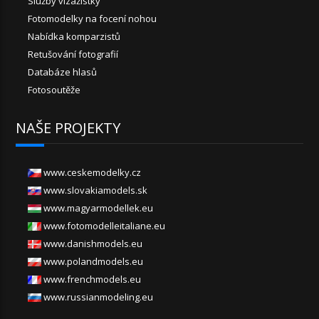
Služby vizážistky
Fotomodelky na focení nohou
Nabídka komparzistů
Retušování fotografií
Databáze hlasů
Fotosoutěže
NAŠE PROJEKTY
www.ceskemodelky.cz
www.slovakiamodels.sk
www.magyarmodellek.eu
www.fotomodelleitaliane.eu
www.danishmodels.eu
www.polandmodels.eu
www.frenchmodels.eu
www.russianmodeling.eu