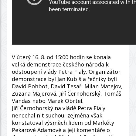
V úterý 16. 8. od 15:00 hodin se konala
velká demonstrace českého národa k
odstoupení vlády Petra Fialy. Organizátor
demonstrace byl Jan Kubiš a řečníky byli
David Bohbot, David Tesař, Milan Matejov,
Zuzana Majerová, Jiří Černohorský, Tomáš
Vandas nebo Marek Obrtel.
Jiří Černohorský na vládě Petra Fialy
nenechal nit suchou, zejména však
konstatoval výsměch lidem od Markéty
Pekarové Adamové a její komentáře o