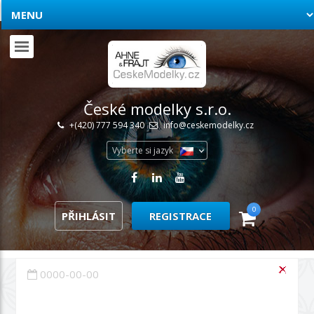
České modelky s.r.o.
+(420) 777 594 340
info@ceskemodelky.cz
Vyberte si jazyk
0
PŘIHLÁSIT
REGISTRACE
0000-00-00