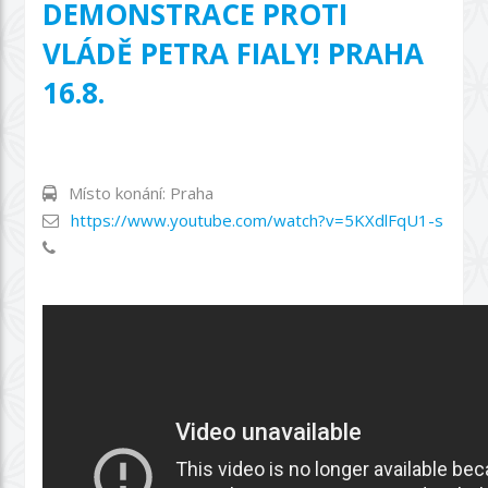
DEMONSTRACE PROTI
VLÁDĚ PETRA FIALY! PRAHA
16.8.
Místo konání: Praha
https://www.youtube.com/watch?v=5KXdlFqU1-s