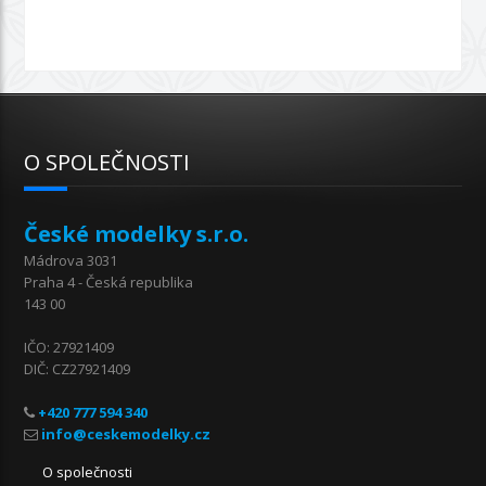
O SPOLEČNOSTI
České modelky s.r.o.
Mádrova 3031
Praha 4 - Česká republika
143 00
IČO: 27921409
DIČ: CZ27921409
+420 777 594 340
O společnosti