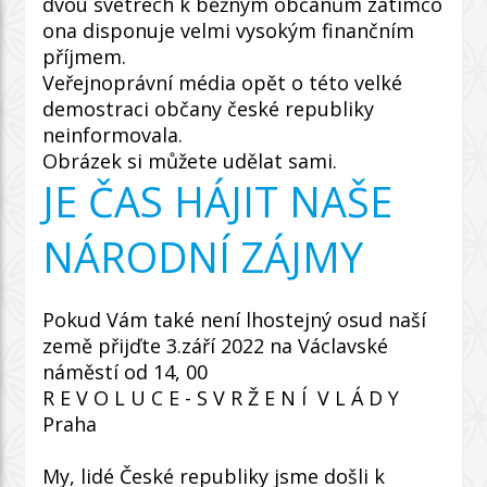
dvou svetrech k běžným občanům zatímco
ona disponuje velmi vysokým finančním
příjmem.
Veřejnoprávní média opět o této velké
demostraci občany české republiky
neinformovala.
Obrázek si můžete udělat sami.
JE ČAS HÁJIT NAŠE
NÁRODNÍ ZÁJMY
Pokud Vám také není lhostejný osud naší
země přijďte 3.září 2022 na Václavské
náměstí od 14, 00
R E V O L U C E - S V R Ž E N Í V L Á D Y
Praha
My, lidé České republiky jsme došli k