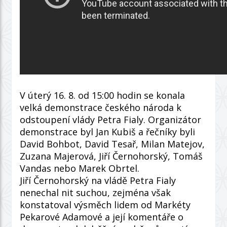
V úterý 16. 8. od 15:00 hodin se konala
velká demonstrace českého národa k
odstoupení vlády Petra Fialy. Organizátor
demonstrace byl Jan Kubiš a řečníky byli
David Bohbot, David Tesař, Milan Matejov,
Zuzana Majerová, Jiří Černohorský, Tomáš
Vandas nebo Marek Obrtel.
Jiří Černohorský na vládě Petra Fialy
nenechal nit suchou, zejména však
konstatoval výsměch lidem od Markéty
Pekarové Adamové a její komentáře o