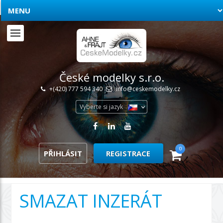
České modelky s.r.o.
+(420) 777 594 340
info@ceskemodelky.cz
Vyberte si jazyk
0
PŘIHLÁSIT
REGISTRACE
SMAZAT INZERÁT