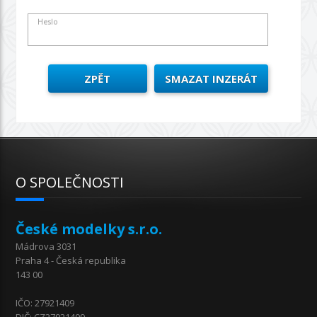
Heslo
O SPOLEČNOSTI
České modelky s.r.o.
Mádrova 3031
Praha 4 - Česká republika
143 00
IČO: 27921409
DIČ: CZ27921409