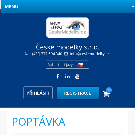
České modelky s.r.o.
+(420) 777 594 340
info@ceskemodelky.cz
Vyberte si jazyk
0
PŘIHLÁSIT
REGISTRACE
POPTÁVKA