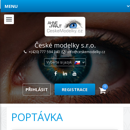
České modelky s.r.o.
+(420) 777 594 340
info@ceskemodelky.cz
Vyberte si jazyk
0
PŘIHLÁSIT
REGISTRACE
POPTÁVKA