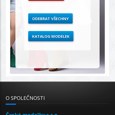
ODEBRAT VŠECHNY
KATALOG MODELEK
O SPOLEČNOSTI
České modelky s.r.o.