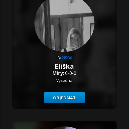
ID:
28230
Eliška
Míry:
0-0-0
Vysočina
OBJEDNAT