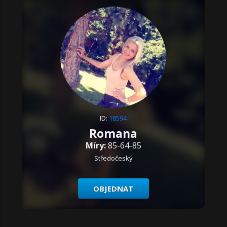
ID:
18594
Romana
Míry:
85-64-85
Středočeský
OBJEDNAT