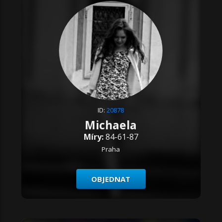
ID:
20878
Michaela
Míry:
84-61-87
Praha
OBJEDNAT