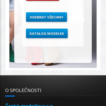
ODEBRAT VŠECHNY
KATALOG MODELEK
O SPOLEČNOSTI
České modelky s.r.o.