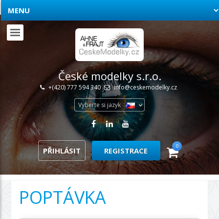
České modelky s.r.o.
+(420) 777 594 340
info@ceskemodelky.cz
Vyberte si jazyk
0
PŘIHLÁSIT
REGISTRACE
POPTÁVKA