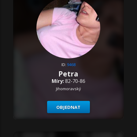
ID:
9468
Petra
Míry:
82-70-86
Jihomoravský
OBJEDNAT