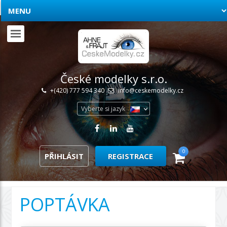
České modelky s.r.o.
+(420) 777 594 340
info@ceskemodelky.cz
Vyberte si jazyk
0
PŘIHLÁSIT
REGISTRACE
POPTÁVKA