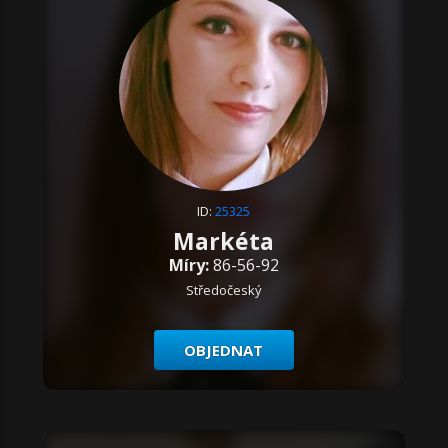
ID:
25325
Markéta
Míry:
86-56-92
Středočeský
OBJEDNAT