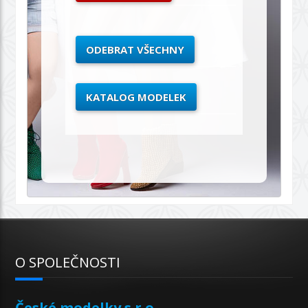
ODEBRAT VŠECHNY
KATALOG MODELEK
O SPOLEČNOSTI
České modelky s.r.o.