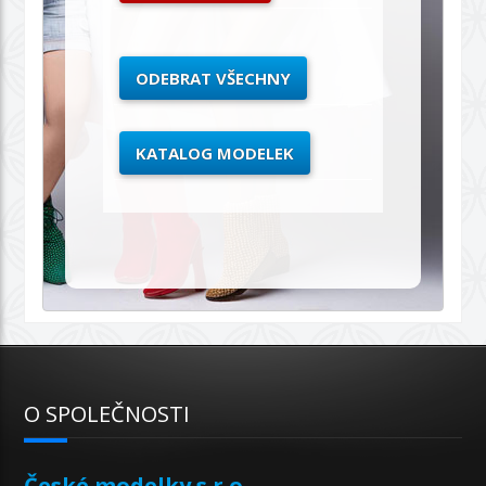
ODEBRAT VŠECHNY
KATALOG MODELEK
O SPOLEČNOSTI
České modelky s.r.o.