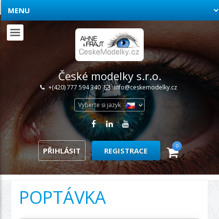
České modelky s.r.o.
+(420) 777 594 340
info@ceskemodelky.cz
Vyberte si jazyk
0
PŘIHLÁSIT
REGISTRACE
POPTÁVKA