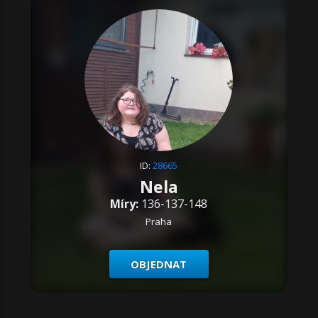
ID:
28665
Nela
Míry:
136-137-148
Praha
OBJEDNAT