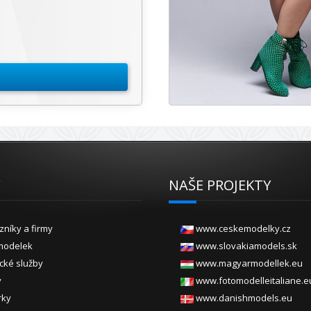
Y
NAŠE PROJEKTY
zníky a firmy
www.ceskemodelky.cz
modelek
www.slovakiamodels.sk
ické služby
www.magyarmodellek.eu
y
www.fotomodelleitaliane.e
rky
www.danishmodels.eu