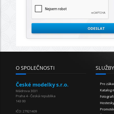
O SPOLEČNOSTI
SLUŽB
České modelky s.r.o.
Pro záka
Katalog 
Mádrova 3031
Praha 4 - Česká republika
Fotograf
143 00
Hostesk
Promoté
IČO: 27921409