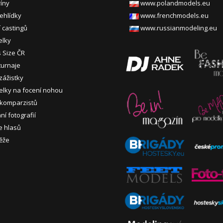
ríny
www.polandmodels.eu
ehlídky
www.frenchmodels.eu
 castingů
www.russianmodeling.eu
elky
s Size ČR
turnaje
zážistky
lky na focení nohou
 komparzistů
í fotografií
e hlasů
ěže