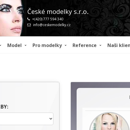
České modelky s.r.o.
+(420) 777 594 340
info@ceskemodelky.cz
Model
Pro modelky
Reference
Naši klien
BY: