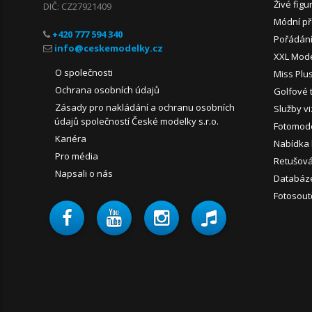
Živé figu
DIČ: CZ27921409
Módní př
+420 777 594 340
Pořádání
XXL Mod
O společnosti
Miss Plu
Ochrana osobních údajů
Golfové 
Zásady pro nakládání a ochranu osobních
Služby vi
údajů společností České modelky s.r.o.
Fotomode
Kariéra
Nabídka
Pro média
Retušován
Napsali o nás
Databáz
Fotosout