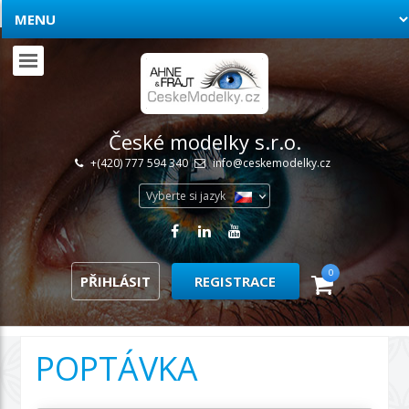
České modelky s.r.o.
+(420) 777 594 340
info@ceskemodelky.cz
Vyberte si jazyk
0
PŘIHLÁSIT
REGISTRACE
POPTÁVKA