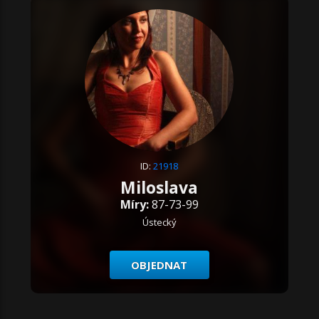
ID:
21918
Miloslava
Míry:
87-73-99
Ústecký
OBJEDNAT