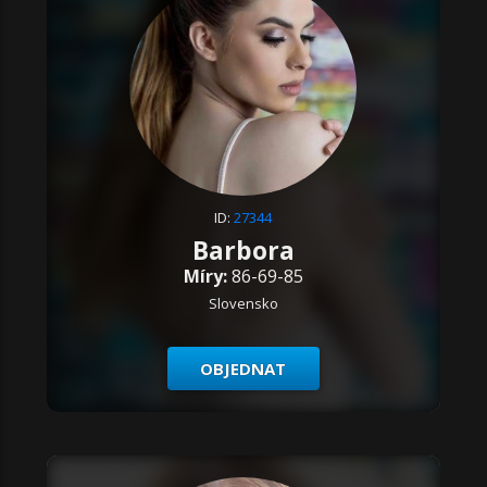
ID:
27344
Barbora
Míry:
86-69-85
Slovensko
OBJEDNAT