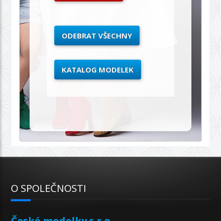
ODEBRAT VŠECHNY
KATALOG MODELEK
O SPOLEČNOSTI
České modelky s.r.o.