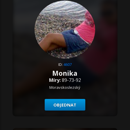
ID:
4607
Monika
Míry:
89-73-92
Moravskoslezský
OBJEDNAT