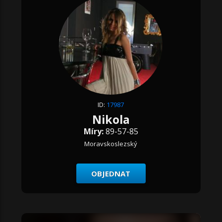
ID:
17987
Nikola
Míry:
89-57-85
Moravskoslezský
OBJEDNAT