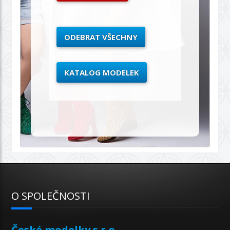
ODEBRAT VŠECHNY
KATALOG MODELEK
O SPOLEČNOSTI
České modelky s.r.o.