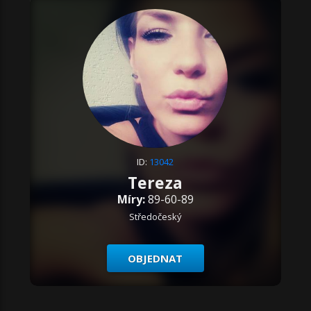
ID:
13042
Tereza
Míry:
89-60-89
Středočeský
OBJEDNAT