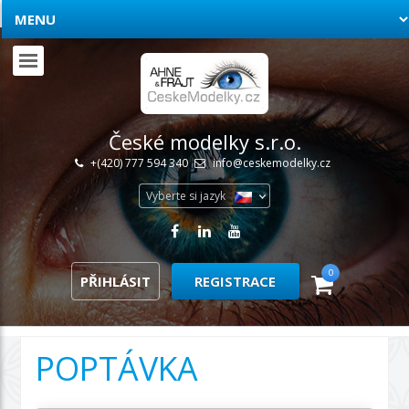
České modelky s.r.o.
+(420) 777 594 340
info@ceskemodelky.cz
Vyberte si jazyk
0
PŘIHLÁSIT
REGISTRACE
POPTÁVKA