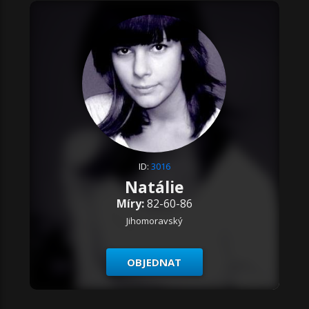
ID:
3016
Natálie
Míry:
82-60-86
Jihomoravský
OBJEDNAT