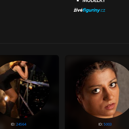
ID:
24564
ID:
5003