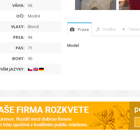
VÁHA:
56
OČI:
Modré
VLASY:
Blond
Hudba
Tanec
Praxe
PRSA:
94
Model
PAS:
71
BOKY:
90
VÍM JAZYKY: