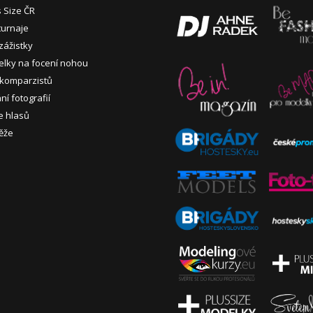
s Size ČR
turnaje
zážistky
lky na focení nohou
 komparzistů
í fotografií
e hlasů
ěže