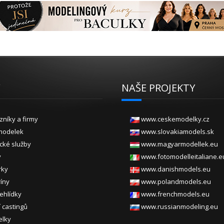
Y
NAŠE PROJEKTY
zníky a firmy
www.ceskemodelky.cz
modelek
www.slovakiamodels.sk
ické služby
www.magyarmodellek.eu
y
www.fotomodelleitaliane.e
rky
www.danishmodels.eu
ríny
www.polandmodels.eu
ehlídky
www.frenchmodels.eu
 castingů
www.russianmodeling.eu
elky