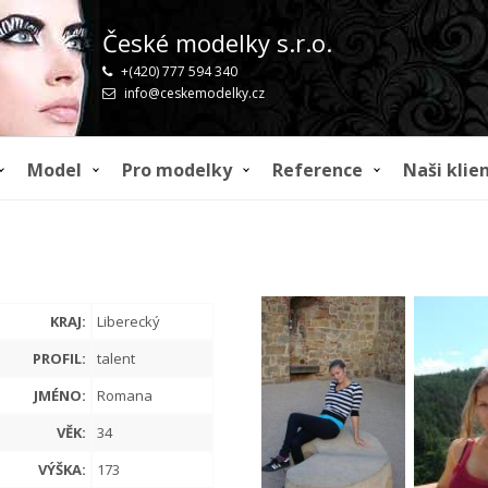
České modelky s.r.o.
+(420) 777 594 340
info@ceskemodelky.cz
Model
Pro modelky
Reference
Naši klien
1
KRAJ:
Liberecký
PROFIL:
talent
JMÉNO:
Romana
VĚK:
34
VÝŠKA:
173