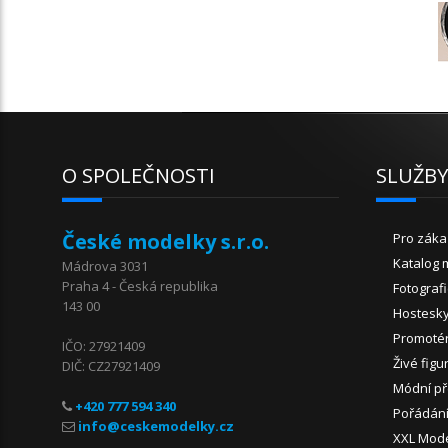
O SPOLEČNOSTI
SLUŽB
České modelky s.r.o.
Pro záka
Katalog 
Mádrova 3031
Praha 4 - Česká republika
Fotograf
143 00
Hostesk
Promoté
IČO: 27921409
Živé figu
DIČ: CZ27921409
Módní př
+420 777 594 340
Pořádání
XXL Mod