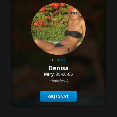
ID:
10742
Denisa
Míry:
89-60-85
Středočeský
OBJEDNAT