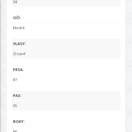
58
OČI:
Modré
VLASY:
Zrzavé
PRSA:
87
PAS:
65
BOKY:
86