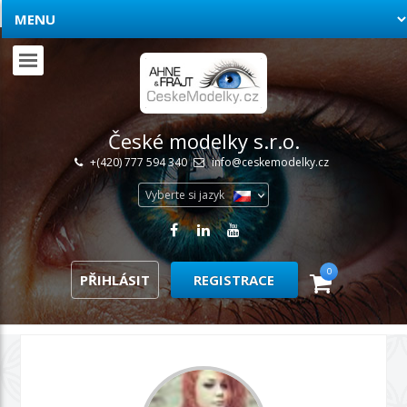
České modelky s.r.o.
+(420) 777 594 340
info@ceskemodelky.cz
Vyberte si jazyk
0
PŘIHLÁSIT
REGISTRACE