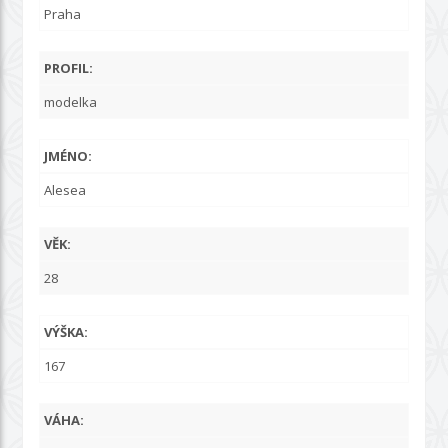
Praha
PROFIL:
modelka
JMÉNO:
Alesea
VĚK:
28
VÝŠKA:
167
VÁHA: