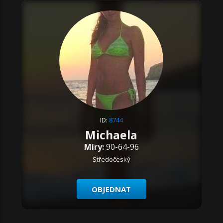
ID:
8744
Michaela
Míry:
90-64-96
Středočeský
OBJEDNAT