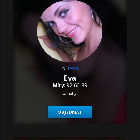
ID:
19629
Eva
Míry:
92-60-89
Zlínský
OBJEDNAT