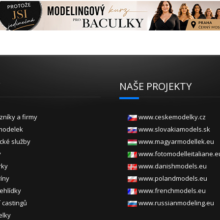
Y
NAŠE PROJEKTY
zníky a firmy
www.ceskemodelky.cz
modelek
www.slovakiamodels.sk
ické služby
www.magyarmodellek.eu
y
www.fotomodelleitaliane.e
rky
www.danishmodels.eu
ríny
www.polandmodels.eu
ehlídky
www.frenchmodels.eu
 castingů
www.russianmodeling.eu
elky