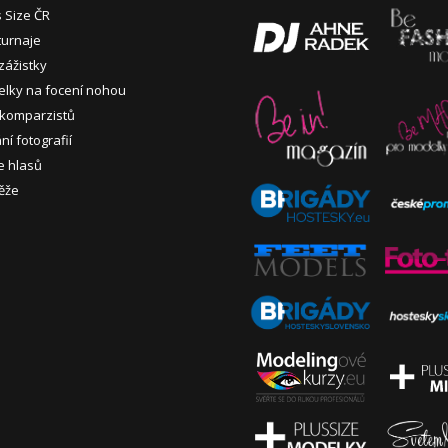
s Size ČR
turnaje
zážistky
lky na focení nohou
 komparzistů
í fotografií
e hlasů
ěže