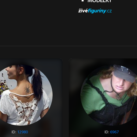
ID:
12980
ID:
6967