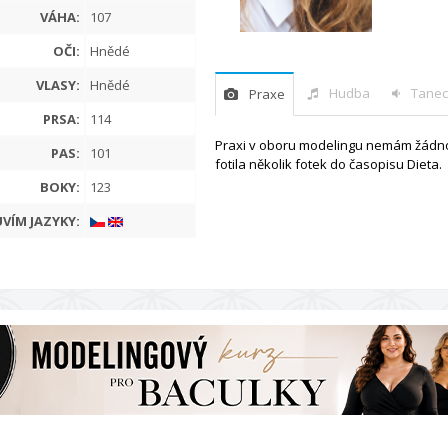
VÁHA:
107
OČI:
Hnědé
VLASY:
Hnědé
Hudba
Tanec
Praxe
PRSA:
114
Praxi v oboru modelingu nemám žádno
PAS:
101
fotila několik fotek do časopisu Dieta.
BOKY:
123
VÍM JAZYKY: