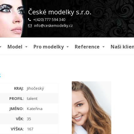
České modelky s.r.o.
+(420) 777 594 340
info@ceskemodelky.cz
Model
Pro modelky
Reference
Naši klien
3
KRAJ:
Jihočeský
PROFIL:
talent
JMÉNO:
Kateřina
VĚK:
35
VÝŠKA:
167