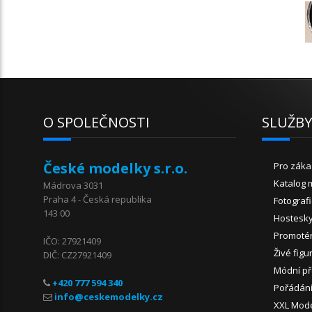
O SPOLEČNOSTI
SLUŽB
České modelky s.r.o.
Pro záka
Katalog 
Mádrova 3031
Praha 4 - Česká republika
Fotograf
143 00
Hostesk
Promoté
IČO: 27921409
Živé figu
DIČ: CZ27921409
Módní př
+420 777 594 340
Pořádání
XXL Mod