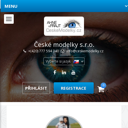
České modelky s.r.o.
+(420) 777 594 340
info@ceskemodelky.cz
Vyberte si jazyk
0
PŘIHLÁSIT
REGISTRACE