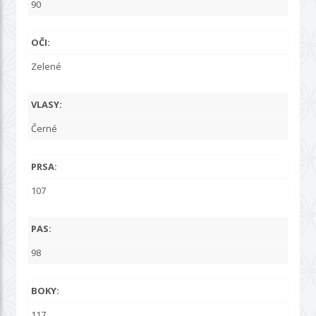
90
OČI:
Zelené
VLASY:
Černé
PRSA:
107
PAS:
98
BOKY:
117