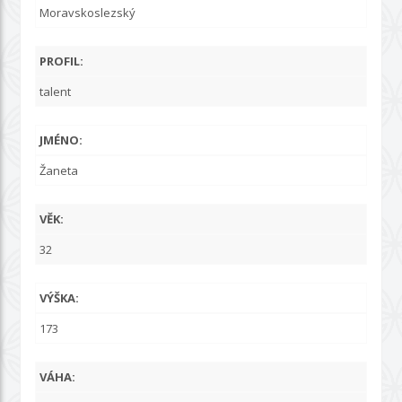
Moravskoslezský
PROFIL:
talent
JMÉNO:
Žaneta
VĚK:
32
VÝŠKA:
173
VÁHA: