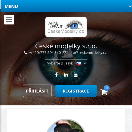
České modelky s.r.o.
+(420) 777 594 340
info@ceskemodelky.cz
Vyberte si jazyk
0
PŘIHLÁSIT
REGISTRACE