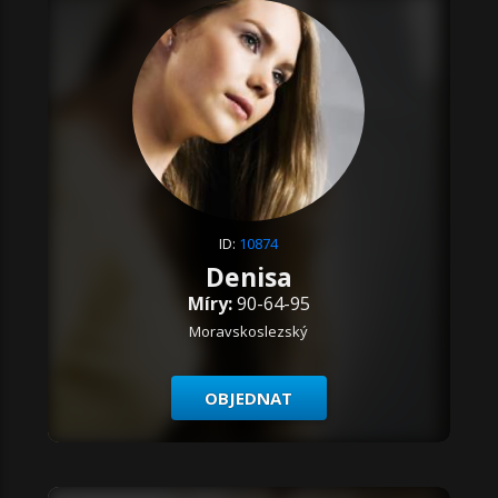
ID:
10874
Denisa
Míry:
90-64-95
Moravskoslezský
OBJEDNAT