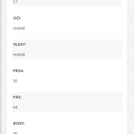
57
OČI:
Hnědé
VLASY:
Hnědé
PRSA:
92
PAS:
64
BOKY:
96