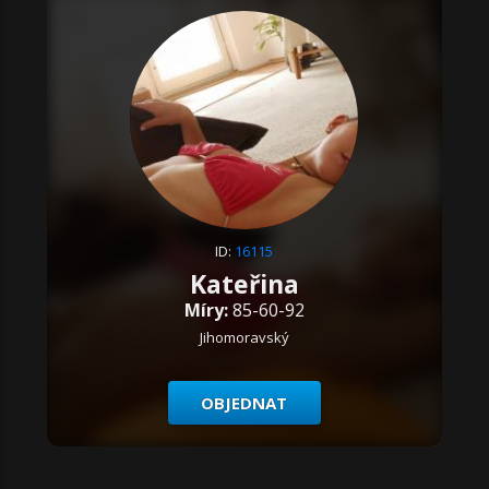
ID:
16115
Kateřina
Míry:
85-60-92
Jihomoravský
OBJEDNAT