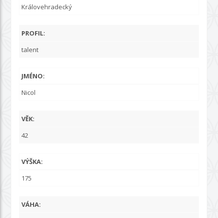
Královehradecký
PROFIL:
talent
JMÉNO:
Nicol
VĚK:
42
VÝŠKA:
175
VÁHA: