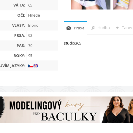
VÁHA:
65
OČI:
Hnědé
VLASY:
Blond
Hudba
Tanec
Praxe
PRSA:
92
studio365
PAS:
70
BOKY:
95
UVÍM JAZYKY: