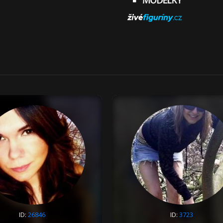
ID:
26846
ID:
3723