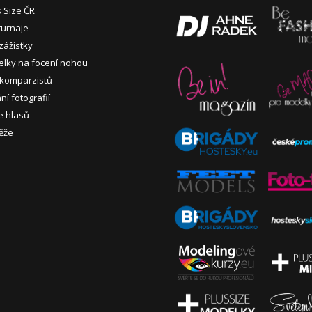
s Size ČR
turnaje
zážistky
lky na focení nohou
 komparzistů
í fotografií
e hlasů
ěže