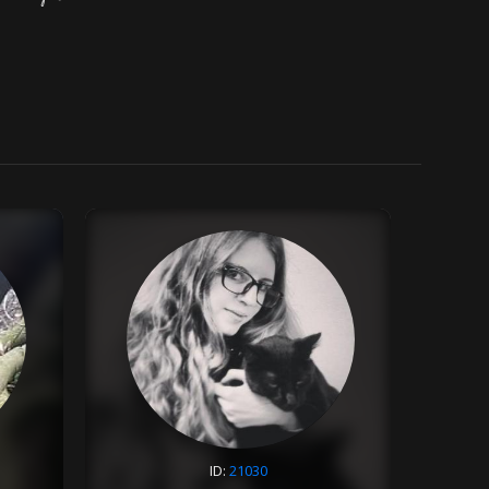
ID:
21030