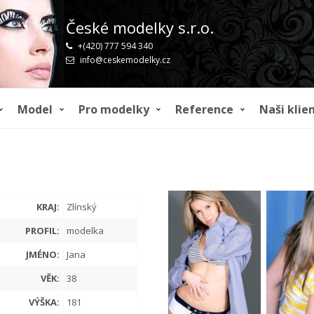
České modelky s.r.o.
+(420) 777 594 340
info@ceskemodelky.cz
Model
Pro modelky
Reference
Naši klien
KRAJ:
Zlínský
PROFIL:
modelka
JMÉNO:
Jana
VĚK:
38
VÝŠKA:
181