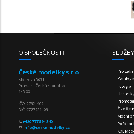
O SPOLEČNOSTI
SLUŽB
České modelky s.r.o.
Pro záka
Katalog 
Mádrova 3031
Praha 4 - Česká republika
Fotograf
143 00
Hostesk
Promoté
IČO: 27921409
Živé figu
DIČ: CZ27921409
Módní př
+420 777 594 340
Pořádání
XXL Mod