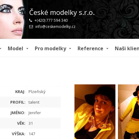
České modelky s.r.o.
+(420) 777 594 340
info@ceskemodelky.cz
Model
Pro modelky
Reference
Naši klien
KRAJ:
Plzeňský
PROFIL:
talent
JMÉNO:
Jenifer
VĚK:
31
VÝŠKA:
147