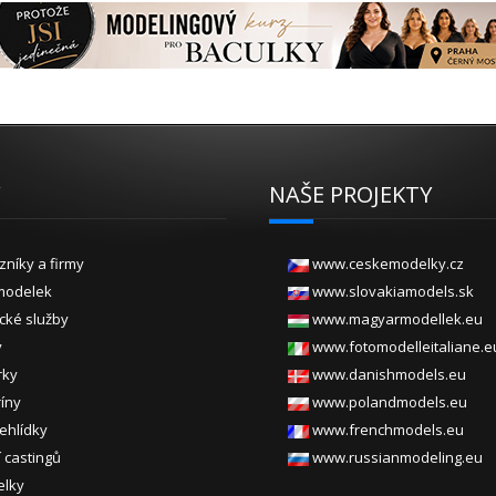
Y
NAŠE PROJEKTY
zníky a firmy
www.ceskemodelky.cz
modelek
www.slovakiamodels.sk
ické služby
www.magyarmodellek.eu
y
www.fotomodelleitaliane.e
rky
www.danishmodels.eu
ríny
www.polandmodels.eu
ehlídky
www.frenchmodels.eu
 castingů
www.russianmodeling.eu
elky