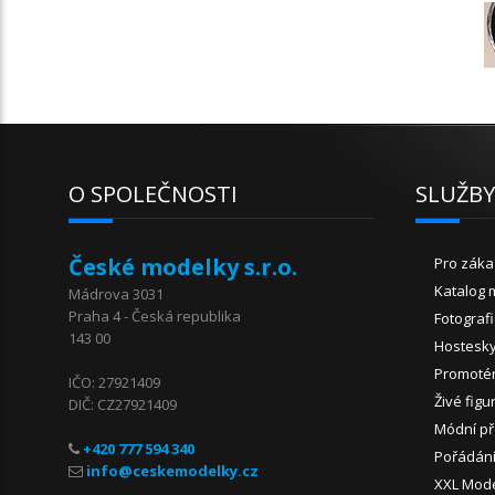
O SPOLEČNOSTI
SLUŽB
České modelky s.r.o.
Pro záka
Katalog 
Mádrova 3031
Praha 4 - Česká republika
Fotograf
143 00
Hostesk
Promoté
IČO: 27921409
Živé figu
DIČ: CZ27921409
Módní př
+420 777 594 340
Pořádání
XXL Mod