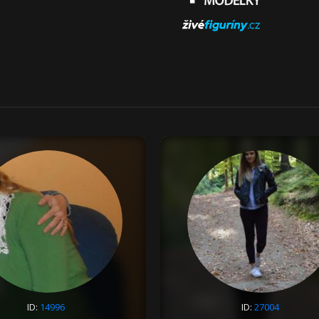
ID:
14996
ID:
27004