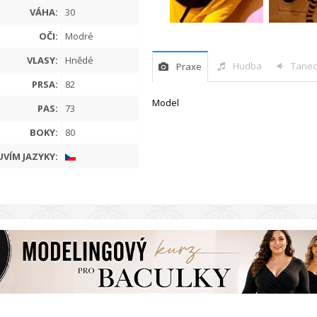
VÁHA:
30
OČI:
Modré
VLASY:
Hnědé
Hudba
Tanec
Praxe
PRSA:
82
Model
PAS:
73
BOKY:
80
VÍM JAZYKY: