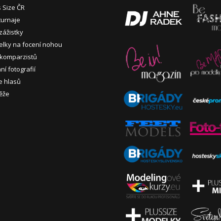
s Size ČR
turnaje
zážistky
lky na focení nohou
 komparzistů
í fotografií
e hlasů
ěže